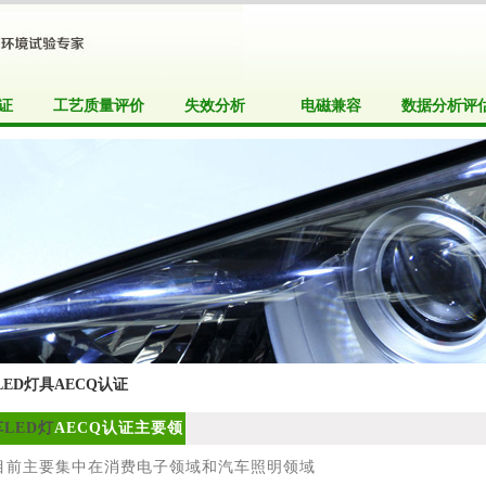
证
工艺质量评价
失效分析
电磁兼容
数据分析评
LED灯具AECQ认证
LED灯
AECQ认证主要领
域
前主要集中在消费电子领域和汽车照明领域