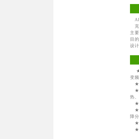
AEC
克
主
目的
设计
★
变
★
★
热
★
★
障
★
★