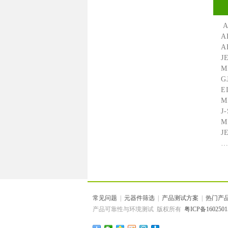
AE
AE
AE
JE
MI
GJ
EI
MI
J-
MI
JE
…
常见问题
|
元器件筛选
|
产品测试方案
|
热门产
产品可靠性与环境测试 版权所有
粤ICP备1602501