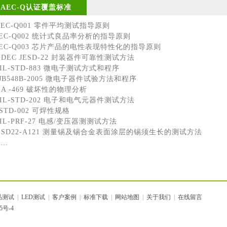
AEC-Q认证覆盖标准
C-Q001 零件平均测试指导原则
C-Q002 统计式良品率分析的指导原则
C-Q003 芯片产品的电性表现特性化的指导原则
DEC JESD-22 封装器件可靠性测试方法
L-STD-883 微电子测试方式和程序
B548B-2005 微电子器件试验方法和程序
A -469 破坏性的物理分析
L-STD-202 电子和电气元器件测试方法
STD-002 可焊性规格
L-PRF-27 电感/变压器测测试方法
SD22-A121 测量锡及锡合金表面涂层的锡须生长的测试方法
…
品测试
|
LED测试
|
客户案例
|
标准下载
|
网站地图
|
关于我们
|
在线留言
5号-4