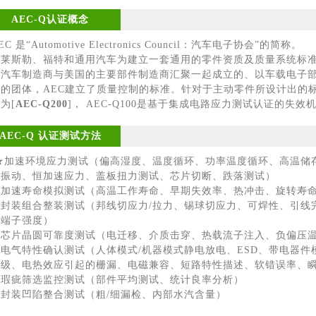
AEC-Q认证概念
 是“Automotive Electronics Council：汽车电子协会”的简称。
莱斯勒、福特和通用汽车为建立一套通用的零件资质及质量系统标准而
要汽车制造商与美国的主要部件制造商汇聚一起成立的、以车载电子
的团体，AEC建立了质量控制的标准。针对于主动零件所设计出的标
为[
AEC-Q200
]， AEC-Q100是基于集成电路应力测试认证的失效
AEC-Q 认证测试方法
加速环境应力测试（偏高湿度、温度循环、功率温度循环、高温储
频振动、恒加速应力、盖板扭力测试、芯片切断、跌落测试）
加速寿命模拟测试（高温工作寿命、早期失效率、热冲击、旋转寿命
封装组合整装测试（邦线切应力/拉力、锡球切应力、可焊性、引线
、端子强度）
芯片晶圆可靠度测试（电迁移、介质击穿、热载流子注入、负偏压温
电气特性确认测试（人体模式/机器模式静电放电、ESD、带电器件
分级、电热效应引起的栅漏、电磁兼容、短路特性描述、软错误率、
瑕疵筛选监控测试（部件平均测试、统计良率分析）
封装凹陷整合测试（粗/细漏检、内部水汽含量）