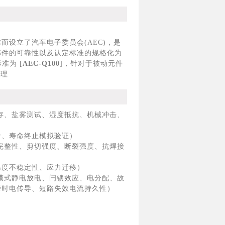
设立了汽车电子委员会(AEC)，是
部件的可靠性以及认定标准的规格化为
准为 [
AEC-Q100
]，针对于被动元件
机理
存、盐雾测试、湿度抵抗、机械冲击、
、寿命终止模拟验证）
完整性、剪切强度、断裂强度、抗焊接
度不稳定性、应力迁移）
模式静电放电、闩锁效应、电分配、故
瞬时电传导、短路失效电流持久性）