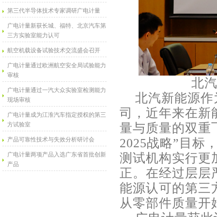
第三代半导体技术专家调研广电计量
广电计量新获长城、福特、北京汽车第
三方实验室能力认可
航空机载设备试验技术交流盛会召开
广电计量通过欧洲航空安全局试验能力
审核
北
广电计量通过一汽大众实验室检测能力
北汽新能源作为
现场审核
司，近年来在新
广电计量成为江淮汽车指定授权的第三
方试验室
量与质量的双重
产品可靠性技术与失效分析研讨会
2025战略”目
广电计量两项产品入选广东省首批创新
测试机构实行更
产品
正。在经过层层
能源认可的第三
从零部件质量开