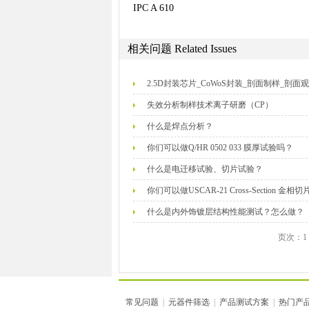
IPC A 610
相关问题
Related Issues
2.5D封装芯片_CoWoS封装_剖面制样_剖面
失效分析制样技术离子研磨（CP）
什么是焊点分析？
你们可以做Q/HR 0502 033 膜厚试验吗？
什么是电迁移试验、切片试验？
你们可以做USCAR-21 Cross-Section 金
什么是内外饰镀层结构性能测试？怎么做？
页次：1
常见问题
|
元器件筛选
|
产品测试方案
|
热门产