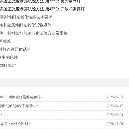
:2006 塑料 实验室光源暴露试验方法 第3部分:荧光紫外灯
4:2004 塑料 实验室光源暴露试验方法 第4部分:开放式碳弧灯
用车非金属零部件耐光老化性能技术要求
 汽车内外饰非金属件耐光老化试验规范
车非金属部件、材料氙灯加速老化试验方法及限值
人造革标准
饰件氙弧灯连续照射试验
气候中的风蚀
-2004 标准
92-2:2013）耐氙弧灯照射实验吗？
2025-07-25
2018 太阳辐射试验试验程序有哪些？
2022-04-17
做？
2022-03-04
些异同？有什么区别？
2020-11-09