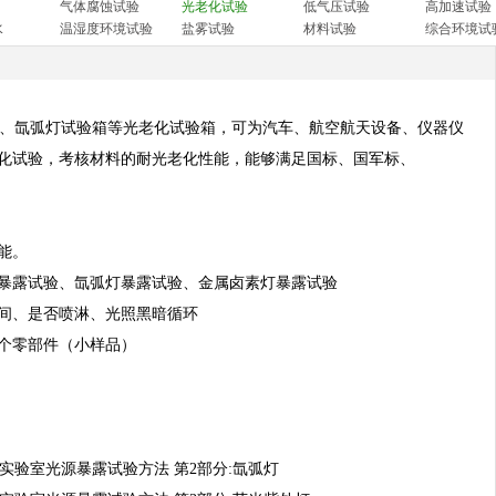
气体腐蚀试验
光老化试验
低气压试验
高加速试验
水
温湿度环境试验
盐雾试验
材料试验
综合环境试
、氙弧灯试验箱等光老化试验箱，可为汽车、航空航天设备、仪器仪
化试验，考核材料的耐光老化性能，能够满足国标、国军标、
能。
暴露试验、氙弧灯暴露试验、金属卤素灯暴露试验
间、是否喷淋、光照黑暗循环
个零部件（小样品）
:2006 塑料 实验室光源暴露试验方法 第2部分:氙弧灯