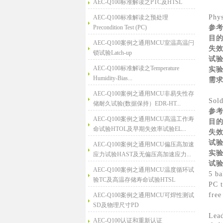
AEC-Q100标准解读之PTC及HTSL
Phys
AEC-Q100标准解读之预处理
Precondition Test (PC)
参
目
AEC-Q100案例之通用MCU室温高温闩
失
锁试验Latch-up
试
AEC-Q100标准解读之Temperature
实
Humidity-Bias...
需
AEC-Q100案例之通用MCU非易失性存
Sold
储耐久试验(数据保持）EDR-HT...
参
AEC-Q100案例之通用MCU高温工作寿
目
命试验HTOL及早期失效率试验EL...
失
试
AEC-Q100案例之通用MCU偏压高加速
实
应力试验HAST及无偏压高加速应力...
试
AEC-Q100案例之通用MCU温度循环试
5 ba
验TC及高温存储寿命试验HTSL
PC t
free
AEC-Q100案例之通用MCU可焊性测试
SD及物理尺寸PD
Lead
AEC-Q100认证和重新认证