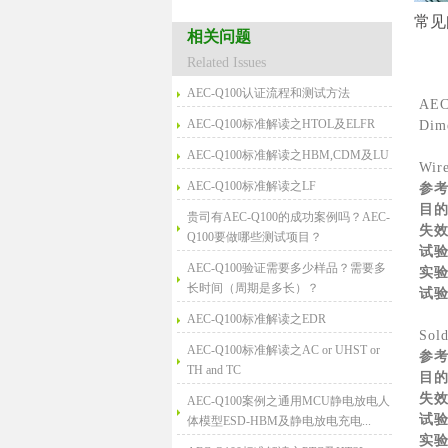
常见
相关问题
Related Issues
AEC-Q100认证流程和测试方法
AEC
AEC-Q100标准解读之HTOL及ELFR
Dim
AEC-Q100标准解读之HBM,CDM及LU
Wir
AEC-Q100标准解读之LF
参
目
贵司有AEC-Q100的成功案例吗？AEC-
失
Q100要做哪些测试项目？
试
AEC-Q100验证需要多少样品？需要多
实
长时间（周期是多长）？
试
AEC-Q100标准解读之EDR
Sold
AEC-Q100标准解读之AC or UHST or
参
TH and TC
目
失
AEC-Q100案例之通用MCU静电放电人
试
体模型ESD-HBM及静电放电充电...
实