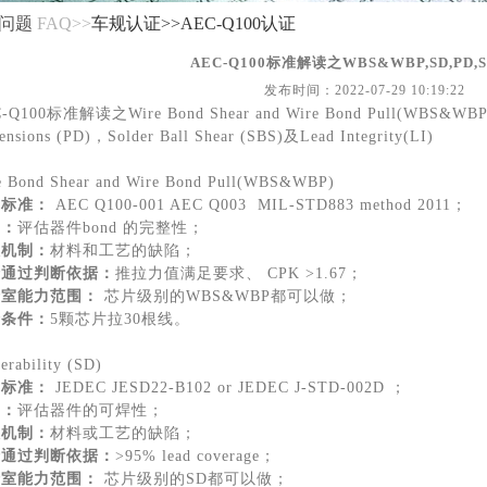
问题
FAQ>>
车规认证
>>
AEC-Q100认证
AEC-Q100标准解读之WBS&WBP,SD,PD,S
发布时间：
2022-07-29 10:19:22
-Q100标准解读之Wire Bond Shear and Wire Bond Pull(WBS&WBP)，
ensions (PD)，Solder Ball Shear (SBS)及Lead Integrity(LI)
e Bond Shear and Wire Bond Pull(WBS&WBP)
考标准：
AEC Q100-001 AEC Q003 MIL-STD883 method 2011；
的：
评估器件bond 的完整性；
效机制：
材料和工艺的缺陷；
验通过判断依据：
推拉力值满足要求、 CPK >1.67；
验室能力范围：
芯片级别的WBS&WBP都可以做；
验条件：
5颗芯片拉30根线。
erability (SD)
考标准：
JEDEC JESD22-B102 or JEDEC J-STD-002D ；
的：
评估器件的可焊性；
效机制：
材料或工艺的缺陷；
验通过判断依据：
>95% lead coverage；
验室能力范围：
芯片级别的SD都可以做；