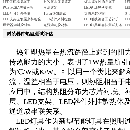
LED无硫溴氯鉴定
封装胶水无氯鉴定
灯具挥发性物质鉴定
L
PCB/PCBA失效分析
司法鉴定
LED近场光学测试
L
LED灯具红外热像
T3ster热阻测试
导热系数/热阻
X-
LED支架镀银层来料检验
LED芯片来料检验
LED引线键合工艺评价
L
显示器灌封胶材料
电源灌封胶材料
LED灯具可靠性测试方案
L
封装器件热阻测试评估
热阻即热量在热流路径上遇到的阻力
传热能力的大小，表明了1W热量所引
为℃/W或K/W。可以用一个类比来
流，温差相当于电压，则热阻相当于电
应用中，结构热阻分布为芯片衬底、衬
层、LED支架、LED器件外挂散热体
通道成串联关系。
LED灯具作为新型节能灯具在照明过程