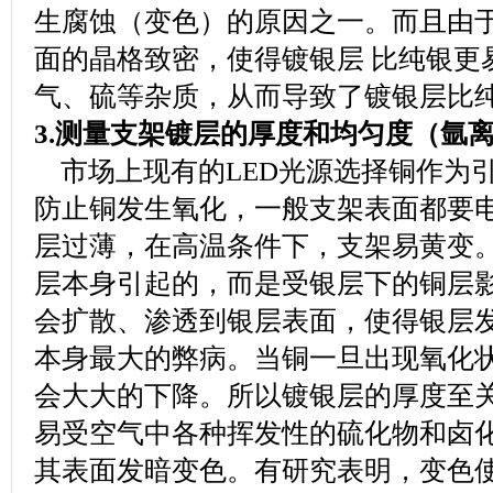
生腐蚀（变色）的原因之一。而且由
面的晶格致密，使得镀银层 比纯银更
气、硫等杂质，从而导致了镀银层比
3.测量支架镀层的厚度和均匀度（氩
市场上现有的LED光源选择铜作为
防止铜发生氧化，一般支架表面都要
层过薄，在高温条件下，支架易黄变
层本身引起的，而是受银层下的铜层
会扩散、渗透到银层表面，使得银层
本身最大的弊病。当铜一旦出现氧化
会大大的下降。所以镀银层的厚度至
易受空气中各种挥发性的硫化物和卤
其表面发暗变色。有研究表明，变色使