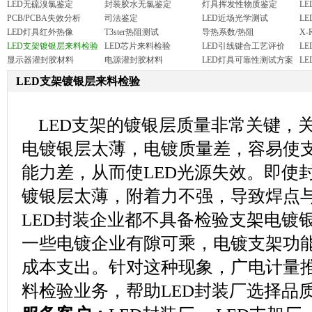
LED无硫溴氯鉴定
封装胶水无氯鉴定
灯具挥发性物质鉴定
L
PCB/PCBA失效分析
司法鉴定
LED近场光学测试
L
LED灯具红外热像
T3ster热阻测试
导热系数/热阻
X-
LED支架镀银层来料检验
LED芯片来料检验
LED引线键合工艺评价
L
显示器灌封胶材料
电源灌封胶材料
LED灯具可靠性测试方案
L
LED支架镀银层来料检验
LED支架的镀银层质量非常关键，关
电镀银层太薄，电镀质量差，容易使
能力差，从而使LED光源失效。即使封
镀银层太薄，附着力不强，导致焊点
LED封装企业都不具备检验支架电镀
一些电镀企业有隙可乘，电镀支架功
成本支出。针对这种现象，广电计量推
料检验业务，帮助LED封装厂选择品